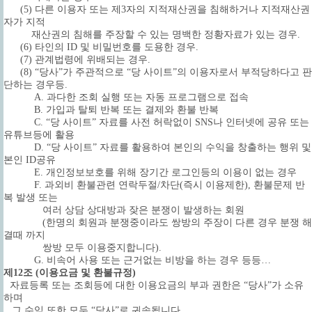
(5) 다른 이용자 또는 제3자의 지적재산권을 침해하거나 지적재산권
자가 지적
재산권의 침해를 주장할 수 있는 명백한 정황자료가 있는 경우.
(6) 타인의 ID 및 비밀번호를 도용한 경우.
(7) 관계법령에 위배되는 경우.
(8) “당사”가 주관적으로 “당 사이트”의 이용자로서 부적당하다고 판
단하는 경우등.
A. 과다한 조회 실행 또는 자동 프로그램으로 접속
B. 가입과 탈퇴 반복 또는 결제와 환불 반복
C. “당 사이트” 자료를 사전 허락없이 SNS나 인터넷에 공유 또는
유튜브등에 활용
D. “당 사이트” 자료를 활용하여 본인의 수익을 창출하는 행위 및
본인 ID공유
E. 개인정보보호를 위해 장기간 로그인등의 이용이 없는 경우
F. 과외비 환불관련 연락두절/차단(즉시 이용제한), 환불문제 반
복 발생 또는
여러 상담 상대방과 잦은 분쟁이 발생하는 회원
(한명의 회원과 분쟁중이라도 쌍방의 주장이 다른 경우 분쟁 해
결때 까지
쌍방 모두 이용중지합니다).
G. 비속어 사용 또는 근거없는 비방을 하는 경우 등등…
제12조 (이용요금 및 환불규정)
자료등록 또는 조회등에 대한 이용요금의 부과 권한은 “당사”가 소유
하며
그 수익 또한 모두 “당사”로 귀속됩니다.