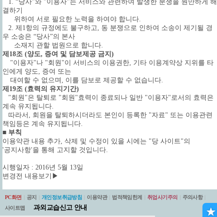
1. “당사”와 "이용자"는 서비스와 관련하여 발생한 분쟁을 원만하게 해
결하기
위하여 서로 필요한 노력을 하여야 합니다.
2. 제1항의 규정에도 불구하고, 동 분쟁으로 인하여 소송이 제기될 경
우 소송은 “당사”의 본사
소재지 관할 법원으로 합니다.
제18조 (양도, 증여 및 담보제공 금지)
"이용자"나 "회원"이 서비스의 이용권한, 기타 이용계약상 지위를 타
인에게 양도, 증여 또는
대여할 수 없으며, 이를 담보로 제공할 수 없습니다.
제19조 (효력의 유지기간)
"회원"은 탈퇴로 "회원"효력이 종료되나 일반 "이용자"로서의 효력은
계속 유지됩니다.
따라서, 회원을 탈퇴하시더라도 본인이 등록한 "자료" 또는 이용관련
책임등은 계속 유지됩니다.
■ 부칙
이용약관 내용 추가, 삭제 및 수정이 있을 시에는 "당 사이트"의
'공지사항'을 통해 고지할 것입니다.
시행일자 : 2016년 5월 13일
변경전 내용보기▶
PC화면
|
공지
|
개인정보취급방침
|
이용약관
|
법적책임한계
|
취업사기주의
|
주의사항
|
과외교습신고 안내
사이트맵