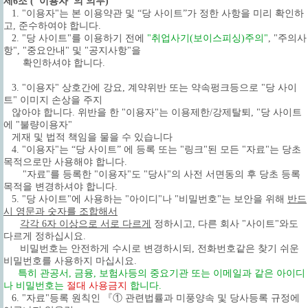
제6조 ("이용자"의 의무)
1. "이용자"는 본 이용약관 및 “당 사이트”가 정한 사항을 미리 확인하
고, 준수하여야 합니다.
2. "당 사이트"를 이용하기 전에
"취업사기(보이스피싱)주의"
, "주의사
항", "중요안내" 및 "공지사항"을
확인하셔야 합니다.
3. "이용자" 상호간에 강요, 계약위반 또는 약속펑크등으로 "당 사이
트" 이미지 손상을 주지
않아야 합니다. 위반을 한 "이용자"는 이용제한/강제탈퇴, "당 사이트
에 "불량이용자"
게재 및 법적 책임을 물을 수 있습니다
4. "이용자"는 “당 사이트” 에 등록 또는 "링크"된 모든 "자료"는 당초
목적으로만 사용해야 합니다.
"자료"를 등록한 "이용자"도 "당사"의 사전 서면동의 후 당초 등록
목적을 변경하셔야 합니다.
5.
"당 사이트"에 사용하는 "아이디"나 "비밀번호"는 보안을 위해
반드
시 영문과 숫자를 조합해서
각각 6자 이상으로 서로 다르게
정하시고, 다른 회사 "사이트"와도
다르게 정하십시요.
비밀번호는 안전하게 수시로 변경하시되, 전화번호같은 찾기 쉬운
비밀번호를 사용하지 마십시요.
특히 관공서, 금융, 보험사등의 중요기관 또는 이메일과 같은 아이디
나 비밀번호는
절대 사용금지
합니다.
6. "자료"등록 원칙인 『① 관련법률과 미풍양속 및 당사등록 규정에