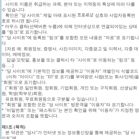
사이트 이름은 취급하는 과목, 분야 또는 지역등의 특성에 따라 다를
수 있습니다.
확인은 "당 사이트" 제일 아래 표시된
상호와 사업자등록번
호로 하시면 됩니다.
* 마우스 클릭(선택버튼 누름)에 의해 인터넷상으로 연결되어있는 상태
를 “링크”로 표기합니다.
* "당 사이트”에 등록된 "링크"를 포함한 모든 내용은 “자료”로 표기됩니
다.
[자료 예: 회원정보, 증명서, 사진/이미지, 각종광고 및 이력서, 각종 데
이터, 매매정보,
답글/꼬릿말, 홍보물 또는 클릭시 타 "사이트"로 이동되는 "링크" 등
등.....]
* “당 사이트”에 기본적인 정보를 제공하고 “이용자” 개별인식 식별코드
(이하 “아이디” 또는 "ID"로 표기)를 부여받은 사람(또는 회사/단체)을
“회원”으로 표기합니다.
["회원"은 일반회원, 정회원, 기업회원, 개인 또는 구직회원, 선생님회
원, 학생(학부모)회원,
유료회원, 무료회원등으로 구분될 수 있습니다.]
* "회원"을 포함한 모든 "당 사이트" 방문객을 “이용자”라 표기합니다.
* "비밀번호" 또는 "패스워드"는 본인 확인을 위해 "이용자"가 지정한 영
문과 숫자의 조합을 뜻합니다.
제1조 (목적)
본 약관은 “당사”가 인터넷 또는 정보통신망을 통해 제공하는 “당 사
이트”에