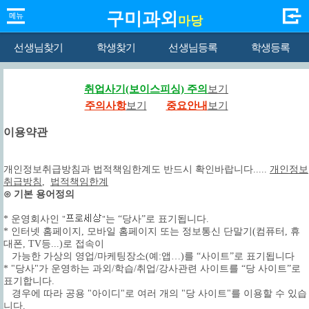
구미과외
마당
선생님찾기
학생찾기
선생님등록
학생등록
취업사기(보이스피싱) 주의
보기
주의사항
보기
중요안내
보기
이용약관
개인정보취급방침과 법적책임한계도 반드시 확인바랍니다.....
개인정보
취급방침
,
법적책임한계
⊙ 기본 용어정의
* 운영회사인
는 “당사”로 표기됩니다.
"
"
* 인터넷 홈페이지, 모바일 홈페이지 또는 정보통신 단말기(컴퓨터, 휴
대폰, TV등...)로 접속이
가능한 가상의 영업/마케팅장소(예:앱…)를 “사이트”로 표기됩니다
* "당사"가 운영하는 과외/학습/취업/강사관련 사이트를 “당 사이트”로
표기합니다.
경우에 따라 공용 "아이디"로 여러 개의 "당 사이트"를 이용할 수 있습
니다.