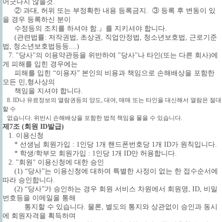
어긋나지 않을것.
② 과대, 허위 또는 부정확한 내용 등록금지. ③ 등록 후 변동이 있
을 경우 등록하신 분이
수정등의 조치를 하셔야 함.』를 지키셔야 합니다.
(관련법률: 저작권법, 초상권, 직업안정법, 청소년보호법, 근로기준
법, 청소년보호법등등....)
7. "당사"의 이용약관등을 위반하여 "당사"나 타인(또는 다른 회사)에
게 피해를 입힌 경우에는
피해를 입힌 “이용자” 본인의 비용과 책임으로 손해배상을 포함한
모든 민,형사상의
책임을 지셔야 합니다.
8. ID나 유료정보의 열람권등의 양도, 대여, 매매 또는 타인을 대신해서 열람은 절대
할 수
없습니다. 위반시 손해배상을 포함한 법적 책임을 물을 수 있습니다.
제7조 (회원 ID발급)
1. 이용신청
* 선생님 회원가입 : 1인당 1개 핸드폰번호당 1개 ID가 원칙입니다.
* 학생/학부모 회원가입 : 1인당 1개 ID만 허용합니다.
2. "회원" 이용신청에 대한 승인
(1) “당사”는 이용신청에 대하여 특별한 사정이 없는 한 접수순서에
따라 승인합니다.
(2) “당사”가 승인하는 경우 회원 서비스 차원에서 회원명, ID, 비밀
번호등을 이메일을 통해
통지할 수 있습니다. 물론, 별도의 통지와 상관없이 승인과 동시
에 회원자격을 획득하며