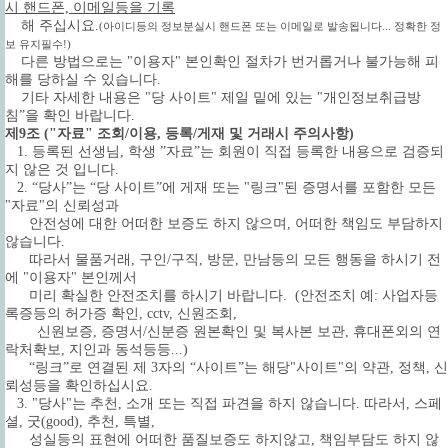
시 핸드폰, 이메일등을 기록
해 주십시요.
(아이디등의 정보분실시 핸드폰 또는 이메일로 발송됩니다... 정확한 정
보 유지필수!)
다른 방법으로는 "이용자" 본인확인 절차가 번거롭거나 불가능해 피
해를 당하실 수 있습니다.
기타 자세한 내용은 "당 사이트" 제일 밑에 있는 "개인정보취급방
침”을 확인 바랍니다.
제9조 ("자료" 조회/이용, 등록/게재 및 거래시 주의사항)
1. 등록된 선생님, 학생 ”자료”는 회원이 직접 등록한 내용으로 검증되
지 않은 것 입니다.
2. “당사”는 “당 사이트”에 게재 또는 "링크"된 증명서를 포함한 모든
"자료"의 신뢰성과
안전성에 대한 어떠한 보증도 하지 않으며, 어떠한 책임도 부담하지
않습니다.
따라서 물품거래, 구인/구직, 방문, 만남등의 모든 행동을 하시기 전
에 "이용자" 본인께서
미리 확실한 안전조치를 하시기 바랍니다.
(안전조치 예: 사업자등
록증등의 허가증 확인, cctv, 신원조회,
신원보증, 증명서/신분증 원본확인 및 복사본 보관, 휴대폰외의 연
락처확보, 지인과 동석등등...)
“링크”로 연결된 제 3자의 “사이트”는 해당"사이트"의 약관, 정책, 신
뢰성등을 확인하십시요.
3. "당사"는 추천, 소개 또는 직접 파견을 하지 않습니다. 따라서, 스페
셜, 굿(good), 추천, 특별,
성실등의 표현에 어떠한 품질보증도 하지않고, 책임부담도 하지 않