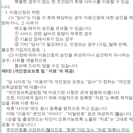
특별한 경우가 없는 한 조건없이 회원 서비스를 이용할 수 있습
니다.
3. 이용신청의 제한
(1) “당사”는 다음 각 호에 해당하는 경우 이용신청에 대한 승인을 제
한하거나, 그 사유가
해소될 때까지 승인을 유보할 수 있습니다.
① 서비스 관련 설비의 용량이 부족한 경우
② 기술상 장애사유가 있는 경우
③ 기타 “당사”가 필요하다고 인정되는 경우 (가입_탈퇴 반복,
불순한 가입의도등등...)
(2) 사정에 따라 이용신청의 승인을 유보하거나 승인하지 아니하는
경우, 사유를 개별적으로
통보해 드리지 않을 수도 있습니다.
제8조 (개인정보보호 및 "자료"의 제공)
“당 사이트”는 "이용자"의 개인정보 보호는 "당사"가 정하는 “개인정
보취급방침”에 따릅니다.
“개인정보취급방침”에 미표기된 사항은 관계 법령에 따릅니다.
또한, 타인에게 알리기 위해 자발적으로 등록한 "자료"는 빠른 목적달
성을 위해 다른 회사
제휴"사이트"에도 동시 등록을 원칙으로 하고 있습니다.
이때 “이용자” 본인의 "아이디" , "비밀번호" 등은 제공하지
않
습니다.
(성별 및 출생연도는 타인이 조회가능토록 노출된 "자료"는 그대로 제
공할 수 있습니다.)
주민번호를 수집하지
않
으므로
, "회원"가입 또는 "자료"등록시 반드