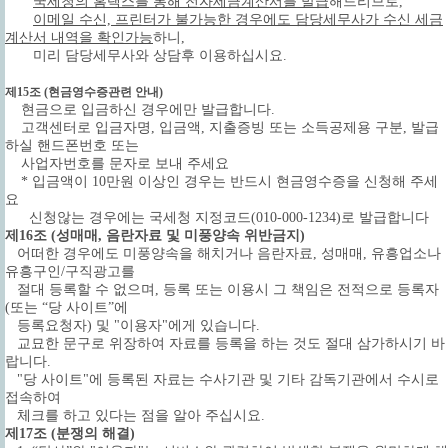
국세청의 홈택스를 통해 전자세금계산서를 발급
해드리므로,
이메일 수신, 프린터가 불가능한 경우에도 담당세무사가 수신 세금
계산서 내역을 확인가능
하니,
미리 담당세무사와 상담후 이용하십시요.
제15조 (현금영수증관련 안내)
현금으로 입금하신 경우에만 발급합니다.
고객센터로 입금자명, 입금액, 지출증빙 또는 소득공제용 구분, 발급
하실 핸드폰번호 또는
사업자번호를 문자로 보내 주세요
* 입금액이 10만원 이상인 경우는 반드시 현금영수증을 신청해 주세
요
신청않는 경우에는 국세청 지정코드(010-000-1234)로 발급합니다
제16조 (성매매, 음란자료 및 미풍양속 위반금지)
어떠한 경우에도 미풍양속을 해치거나 음란자료, 성매매, 유흥업소나
유흥구인/구직광고를
절대 등록할 수 없으며, 등록 또는 이용시 그 책임은 전적으로 등록자
(또는 “당 사이트”에
등록요청자) 및 "이용자"에게 있습니다.
교묘한 문구로 위장하여 자료를 등록을 하는 것도 절대 삼가하시기 바
랍니다.
"당 사이트"에 등록된 자료는 수사기관 및 기타 감독기관에서 수시로
접속하여
체크를 하고 있다는 점을 알아 주십시요.
제17조 (분쟁의 해결)