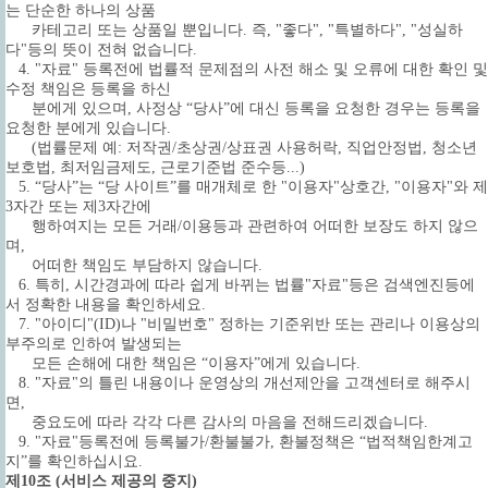
는 단순한 하나의 상품
카테고리 또는 상품일 뿐입니다. 즉, "좋다", "특별하다", "성실하
다"등의 뜻이 전혀 없습니다.
4. "자료" 등록전에 법률적 문제점의 사전 해소 및 오류에 대한 확인 및
수정 책임은 등록을 하신
분에게 있으며, 사정상 “당사”에 대신 등록을 요청한 경우는 등록을
요청한 분에게 있습니다.
(법률문제 예: 저작권/초상권/상표권 사용허락, 직업안정법, 청소년
보호법, 최저임금제도, 근로기준법 준수등...)
5. “당사”는 “당 사이트”를 매개체로 한 "이용자"상호간, "이용자"와 제
3자간 또는 제3자간에
행하여지는 모든 거래/이용등과 관련하여 어떠한 보장도 하지 않으
며,
어떠한 책임도 부담하지 않습니다.
6. 특히, 시간경과에 따라 쉽게 바뀌는 법률"자료"등은 검색엔진등에
서 정확한 내용을 확인하세요.
7. "아이디"(ID)나 "비밀번호" 정하는 기준위반 또는 관리나 이용상의
부주의로 인하여 발생되는
모든 손해에 대한 책임은 “이용자”에게 있습니다.
8. "자료"의 틀린 내용이나 운영상의 개선제안을 고객센터로 해주시
면,
중요도에 따라 각각 다른 감사의 마음을 전해드리겠습니다.
9. "자료"등록전에 등록불가/환불불가, 환불정책은 “법적책임한계고
지”를 확인하십시요.
제10조 (서비스 제공의 중지)