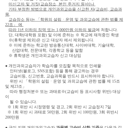
미신고자 및 거짓(교습장소, 본인 주거지 등)이나
기타 부정한 방법으로 개인과외교습을 신고한 자(교습비, 교습과
목,
교습장소 등)는 「학원의 설립ㆍ운영 및 과외교습에 관한 법률 제
22조」 에
따라 1년 이하의 징역 또는 1,000만원 이하의 벌금
에 처합니다.
단, 대학(대학원 포함) 및 이에 준하는 ※ 학교에 재적중인 학생
※(휴학생 제외)은 신고 대상자 에서 제외됩니다.
※ 이에 준하는 학교란 방송통신대학, 사이버대학, 기술대학,
산업대학, 전문대학, 각종학교 등을 말함
※ 휴학생은 개인과외교습자 신고 대상임
● 개인과외교습자가 학습자를 모집할 목적으로 인쇄물·
인터넷(블로그, SNS포함) 등을 통해 광고하는 경우
교습비등, 신고번호, 교습과목을 반드시 표시하여야 합니다.
위반 시 「학원의 설립ㆍ운영 및 과외교습에 관한 법률 제 15조
및 제23조」
따라 행정처분※ 또는 과태료※(교습비 등 표시사항 위반) 대상
이
될 수 있습니다.
※ 1회 위반 시 시정명령 및 경고, 2회 위반 시 교습정지 7일
※ 1회 위반 시 과태료 50만원, 2회 위반 시 100만원, 3회 위반시
200만원
● 구미 지역 개인과외교습자
과목별 교습비 상한 기준
은 다음과 같